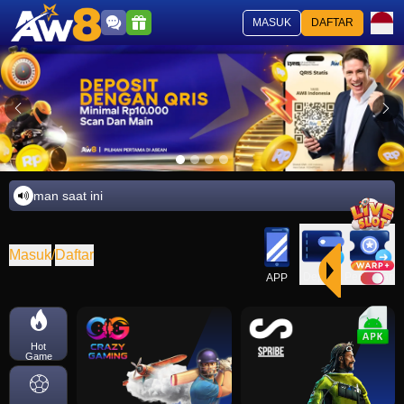
MASUK
DAFTAR
umuman saat ini
Masuk
/
Daftar
Deposit
Penarikan
APP
Hot
Game