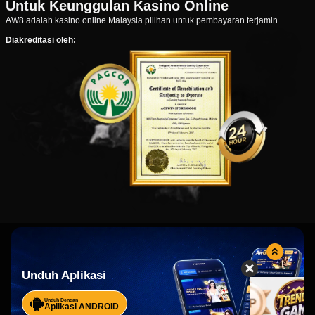
Untuk Keunggulan Kasino Online
AW8 adalah kasino online Malaysia pilihan untuk pembayaran terjamin
Diakreditasi oleh:
Unduh Aplikasi
Unduh Dengan
Aplikasi ANDROID