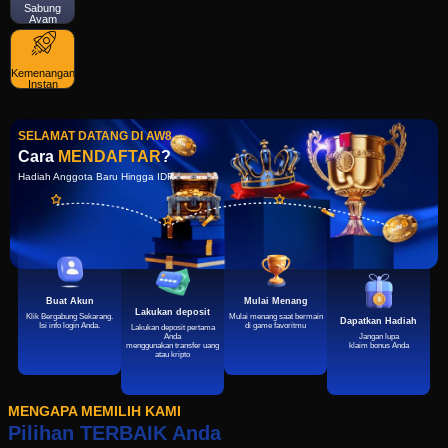
Sabung
Ayam
Kemenangan
Instan
SELAMAT DATANG DI AW8
Cara
MENDAFTAR
?
Hadiah Anggota Baru Hingga IDR
Buat Akun
Mulai Menang
Lakukan deposit
Klik Bergabung Sekarang.
Mulai menang saat bermain
Dapatkan Hadiah
Isi info login Anda.
di game favoritmu
Lakukan deposit pertama
Anda
Jangan lupa
menggunakan transfer uang
klaim bonus Anda
atau kripto
MENGAPA MEMILIH KAMI
Pilihan TERBAIK Anda