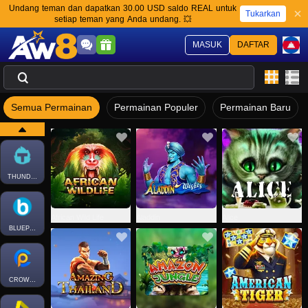
Undang teman dan dapatkan 30.00 USD saldo REAL untuk
Tukarkan
setiap teman yang Anda undang. 💥
EVOPLAY
MASUK
DAFTAR
FANTASMA
Semua Permainan
Permainan Populer
Permainan Baru
VOLTENT
THUNDERKICK
African Wild Life
Aladdin
Alice
BLUEPRINT
CROWDPLAY