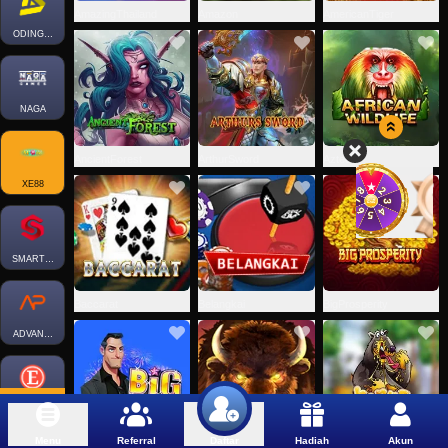
AmazingThailand
Amazon
AmericanTiger
ODINGAMING
NAGA
AncientForest
ArthurSword
Aztec
XE88
SMARTSOFT
Baccarat
Belangkai
BigProsperity
ADVANTPLAY
ESLOT
Menu
Referral
Hadiah
Akun
Daftar