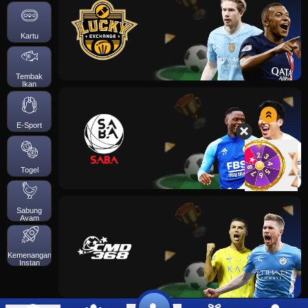
Kartu
Tembak
Ikan
E-Sport
Togel
Sabung
Ayam
Kemenangan
Instan