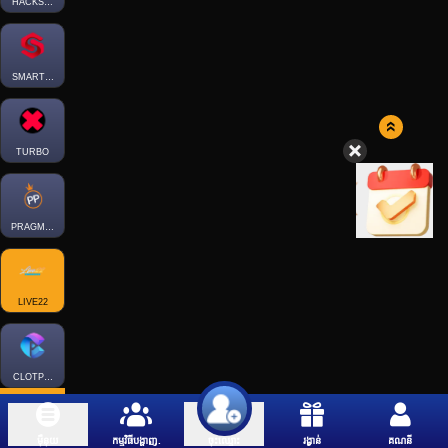
HACKSAW-INST
SMARTSOFT-INSTANTWIN
TURBO
PRAGMATICPLAY
LIVE22
CLOTPLAY
ម៉ឺនុយ
កម្មវិធីបង្ហាញ.
រង្វាន់
គណនី
ចុះឈ្មោះ