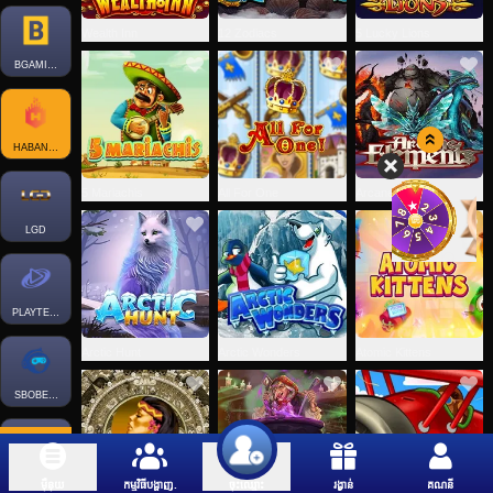
Wealth Inn
12 Zodiacs
5 Lucky Lions
BGAMING-SLOT
HABANERO
5 Mariachis
All For One
Arcane Elements
LGD
PLAYTECH
Arctic Hunt
Arctic Wonders
Atomic Kittens
SBOBETFUNKY
SIMPLEPLAY
ម៉ឺនុយ
កម្មវិធីបង្ហាញ.
រង្វាន់
គណនី
ចុះឈ្មោះ