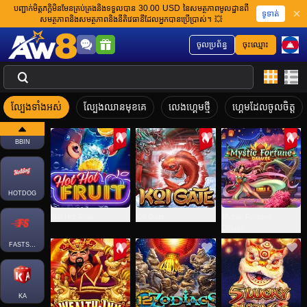
បញ្ជាក់មិត្តភក្តិមិនមែនគ្រប់គ្រងនិងទទួលបាន 30.00 USD នៃសមត្ថភាពមូលដ្ឋានពី
ទូទាត់
សមត្ថភាពនិងសមត្ថភាពនិងនីតិវេធានីដែលអ្នកបានប្រើប្រាស់។ 💥
ENDORPHINA
ចូលប្រព័ន្ធ
ចុះឈ្មោះ
YGGDRASIL
ល្បែងទាំងអស់
ល្បែងឈានមុខគេ
លេងហ្គេមថ្មី
ហ្គេមដែលចូលចិត្ត
BBIN
HOTDOG
Hot Hot Fruit
Koi Gate
Mystic Fortune
Deluxe
FASTSPIN
KA