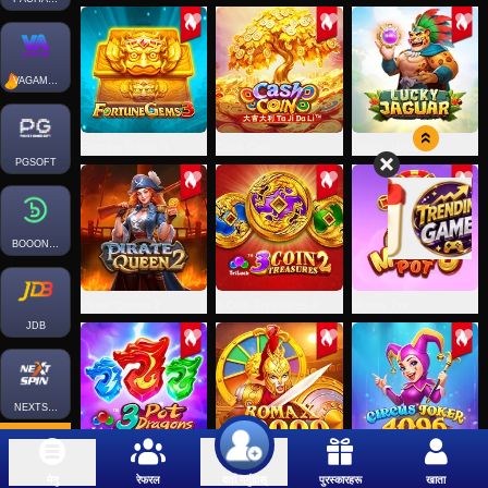
VAGAMING
Fortune Gems 3
Cash Coin
Lucky Jaguar
PGSOFT
BOOONGO
Pirate Queen 2
3 Coin Treasures 2
Money Pot
JDB
NEXTSPIN
3 Pot Dragons
ROMA X 10000
Circus Joker 4096
मेनु
रेफरल
पुरस्कारहरू
खाता
दर्ता गर्नुहोस्