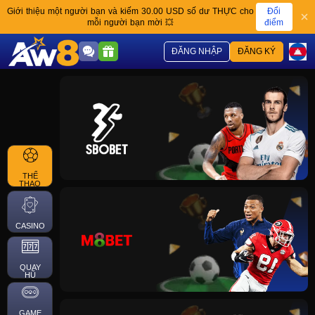
Đổi
Giới thiệu một người bạn và kiếm 30.00 USD số dư THỰC cho
điểm
mỗi người bạn mời 💥
ĐĂNG NHẬP
ĐĂNG KÝ
THỂ
THAO
CASINO
QUAY
HŨ
GAME