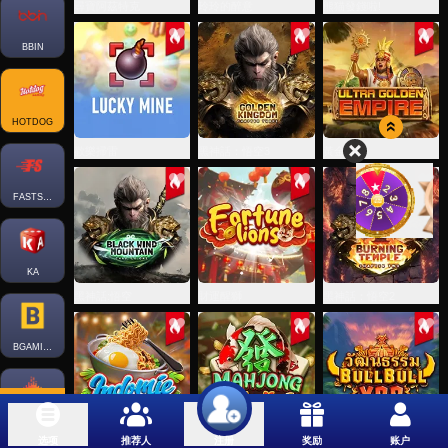
尋寶阿茲特克
玲玲的醉意
熊猫發錢啦!
BBIN
HOTDOG
歡樂掃雷
黑神話：悟空3
黃金帝國
FASTSPIN
KA
黑神話:悟空
財運醒獅
黑神話：悟空2
BGAMING-SLOT
HABANERO
选项
推荐人
奖励
账户
注册
富貴炒麵王
麻將胡牌啦
遠古牛牛文明 X88