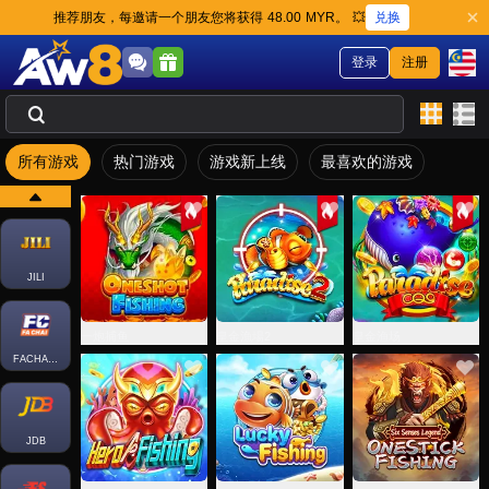
兑换
推荐朋友，每邀请一个朋友您将获得 48.00 MYR。 💥
登录
注册
所有游戏
热门游戏
游戏新上线
最喜欢的游戏
JILI
一炮捕鱼
皇金漁場2
皇金渔场
FACHAI-FISH
JDB