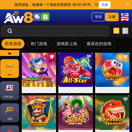
兑换
推荐朋友，每邀请一个朋友您将获得 48.00 MYR。 💥
登录
注册
所有游戏
热门游戏
游戏新上线
最喜欢的游戏
JILI
極速彩金捕魚
全明星捕魚
炸魚來了
FACHAI-FISH
JDB