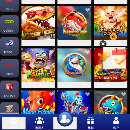
奪寶傳奇
Circus Jackpot
獵龍大亨
FASTSPIN-FISH
CQ9GAMING
獵龍大亨2
飛龍寶藏
財神彩金
BIGGAMING
BBIN
FORTUNE ZOMBIE
開心捕魚
极速彩金捕鱼2
KA-FISH
YOULIANGAMING
选项
推荐人
奖励
账户
注册
王者捕魚
海王彩金
錢龍捕魚