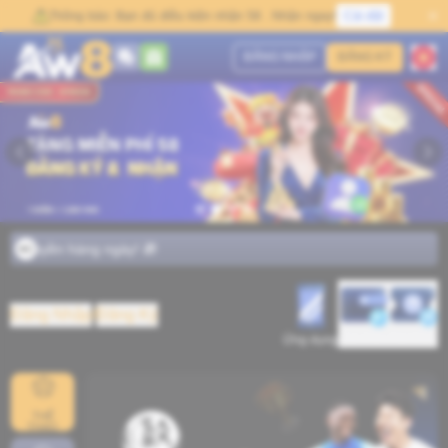
Cài đặt
Thông báo: Bạn đủ điều kiện nhận 58 . Nhận ngay!
ĐĂNG NHẬP
ĐĂNG KÝ
uyền hàng ngày! 🎁
Đăng Nhập
/
Đăng Ký
Gửi Tiền
Rút Tiền
Ứng dụng
THỂ
THAO