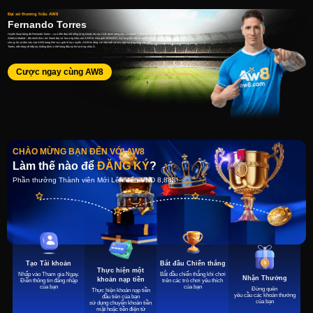
Đại sứ thương hiệu AW8
Fernando Torres
Huyền thoại bóng đá Fernando Torres – cựu tiền đạo nổi tiếng từng khoác áo các CLB danh tiếng như Liverpool, Chelsea và
Atletico Madrid – đã chính thức trở thành đại sứ thương hiệu của AW8 từ mùa giải 2020/2021. Sự hợp tác này là minh chứng
cho uy tín và tầm vóc của AW8 trong lĩnh vực giải trí trực tuyến. AW8 tin rằng, với tên tuổi và sức ảnh hưởng toàn cầu của
Torres, nền tảng sẽ tiếp tục khẳng định vị thế hàng đầu tại thị trường châu Á.
Cược ngay cùng AW8
CHÀO MỪNG BẠN ĐẾN VỚI AW8
Làm thế nào để
ĐĂNG KÝ
?
Phần thưởng Thành viên Mới Lên đến VND 8,888!
Tạo Tài khoản
Bắt đầu Chiến thắng
Thực hiện một
Nhấp vào Tham gia Ngay.
Bắt đầu chiến thắng khi chơi
Nhận Thưởng
khoản nạp tiền
Điền thông tin đăng nhập
trên các trò chơi yêu thích
của bạn
của bạn
Đừng quên
Thực hiện khoản nạp tiền
yêu cầu các khoản thưởng
đầu tiên của bạn
của bạn
sử dụng chuyển khoản tiền
mặt hoặc tiền điện tử