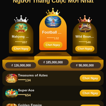
Người Thắng Cuộc Mới Nhất
Football Rush 4096
Mahjong Dragons
Wild Bounty Showdown
******132
******897
******546
Chơi Ngay
Chơi Ngay
Chơi Ngay
CHINESE NEW YEAR MOREWAYS
Chơi Ngay
******045
₫ 185,000,000
₫ 126,000,000
₫ 98,000,000
Treasures of Aztec
Chơi Ngay
******134
Super Ace
Chơi Ngay
******654
Golden Empire
Chơi Ngay