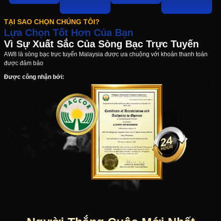
TẠI SAO CHỌN CHÚNG TÔI?
Lựa Chọn Tốt Hơn Của Bạn
Vì Sự Xuất Sắc Của Sòng Bạc Trực Tuyến
AW8 là sòng bạc trực tuyến Malaysia được ưa chuộng với khoản thanh toán
được đảm bảo
Được công nhận bởi: