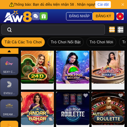
Cài đặt
Thông báo: Bạn đủ điều kiện nhận 58 . Nhận ngay!
ĐĂNG NHẬP
ĐĂNG KÝ
Tất Cả Các Trò Chơi
Trò Chơi Nổi Bật
Trò Chơi Mới
Tr
SEXY CASINO
24D Spin
Amazing Baccarat
American Roulette
EVOLUTION
DREAMGAMING