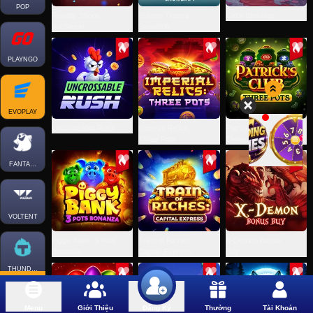
POP
Penalty Shoot-
Europe Transit
Cat's Blessing
оut:Street
Snowdrift
PLAYNGO
EVOPLAY
Uncrossable Rush
Imperial Relics:
Patrick's Club:
Three Pots
Three Pots
FANTASMA
VOLTENT
Piggy Bank: 3 Pots
Train of Riches:
X-Demon Bonus
Bonanza
Capital Express
Buy
THUNDERKICK
Menu
Giới Thiệu
Thưởng
Tài Khoản
Đăng Ký